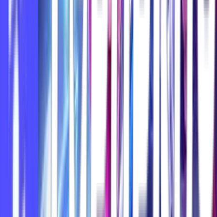
Platform top up game & voucher murah, aman, legal 100%,
transaksi instan, dengan metode pembayaran terlengkap.
Peta Situs
Game
Flash Sale
Hubungi Kami
Pusat Bantuan
Berita
Kemitraan
Pembuatan Website
Level Up Reseller
Media Sosial