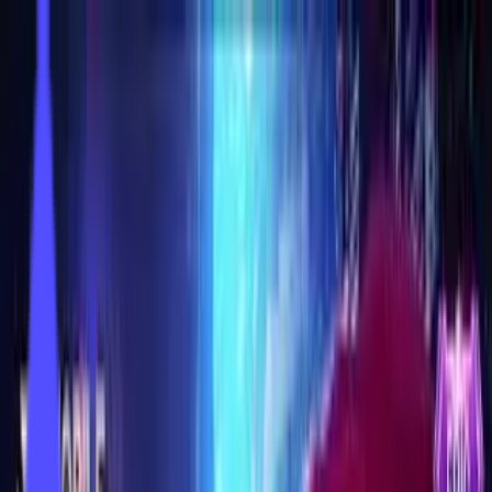
Beranda
/
Berita
24 Jan 2025, 16.23
591x dibaca
Blacklist International di MPL PH:
OhMyV33nus Jadi Sorotan!
Ditulis oleh Rizky Yudha - TeamKuy
Mobile Legends Professional League (MPL) Filipina selalu menjadi
sorotan para penggemar Mobile Legends. Salah satu tim yang paling
mencuri perhatian adalah
Blacklist International
. Dalam turnamen
ini, mereka kembali menunjukkan dominasi dan kekuatan mereka di
kancah kompetisi Mobile Legends, dipimpin oleh sang kapten
ikonik,
OhMyV33nus
.