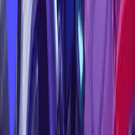
© 2026 CV. REZEKI BERKAH MERUAH. All Rights Reserved
Layanan Resmi Terdaftar TDPSE
Kebijakan Privasi
·
Syarat & Ketentuan
·
Kebijakan Pengembalian
Dana