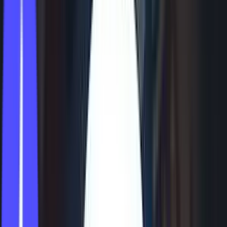
Keunggulan:
Cocok untuk menghadapi hero dengan magic damage
berkelanjutan seperti Chang’e dan Lylia.
4. Brute Force Breastplate
Fungsi:
Setiap kali menggunakan skill atau basic attack,
meningkatkan movement speed sebesar 2% dan
menambah physical serta magic defense sebesar 4 poin
selama 4 detik.
Keunggulan:
Efektif untuk meningkatkan mobilitas dan ketahanan
hero dalam pertarungan.
Dapat ditumpuk hingga 5 kali.