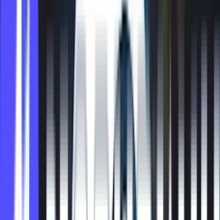
Keunggulan:
Ideal untuk mempercepat proses jungling dan
mempertahankan lane dari serangan minion.
7. Thunder Belt
Fungsi:
Setelah menggunakan skill, basic attack berikutnya
memberikan true damage tambahan dan efek slow
sebesar 40-80% selama 1 detik.
Keunggulan:
Cocok untuk hero tank dan fighter yang ingin
menambah dampak serangan dalam pertempuran.
8. Guardian Helmet
Fungsi: