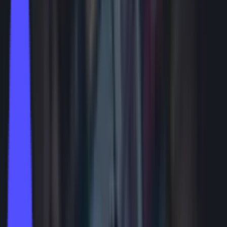
Melindungi Hero Rentan:
Memberikan perlindungan ekstra
bagi hero seperti marksman dan mage yang sering menjadi
target burst damage.
Daftar Item Defense Mobile Legends dan
Fungsinya
Berikut adalah beberapa item defense populer di Mobile Legends
beserta fungsi utamanya:
1. Antique Cuirass
Fungsi:
Mengurangi Physical Attack lawan sebesar 8% selama
2 detik setiap kali terkena serangan skill.
Efektif untuk menghadapi hero dengan physical
damage tinggi seperti Aldous atau Bruno.
Keunggulan: