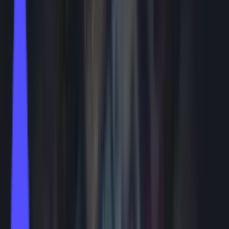
memungkinkan kamu bertahan lebih lama di medan pertempuran
dan membantu tim meraih kemenangan. Di artikel ini, kita akan
membahas secara lengkap apa itu item defense, fungsi masing-
masing item, serta rekomendasi untuk setiap role hero, lengkap
dengan tips penggunaan yang efektif. Jangan lupa untuk top-up
Diamond Mobile Legends melalui
TopupKuy
agar kamu bisa
mendapatkan item premium dengan harga terjangkau!
Apa Itu Item Defense di Mobile Legends?
Item defense
merupakan peralatan yang didesain untuk
memperkuat pertahanan hero dari serangan musuh, baik itu serangan
fisik maupun sihir. Dengan memilih item defense yang tepat, kamu
dapat:
Mengurangi Damage:
Mengurangi jumlah damage yang
diterima dari serangan lawan.
Meningkatkan Daya Tahan:
Memperpanjang waktu
bertahan di medan pertempuran sehingga memungkinkan
kamu untuk membantu tim.
Menyesuaikan Strategi:
Memilih item sesuai dengan
komposisi tim lawan untuk memaksimalkan pertahanan.