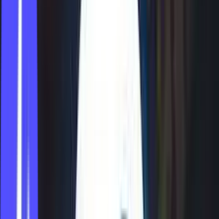
5. Dominance Ice
Fungsi:
Mengurangi shield dan regenerasi HP musuh di sekitar
sebesar 50% serta mengurangi attack speed mereka
sebesar 30%.
Keunggulan:
Sangat berguna melawan hero dengan regenerasi tinggi
atau yang mengandalkan attack speed, seperti
Esmeralda atau Claude.
6. Cursed Helmet
Fungsi:
Memberikan magic damage per detik kepada musuh di
sekitar sebesar 1,2% dari Max HP hero.
Damage meningkat sebesar 150% terhadap minion dan
creep.