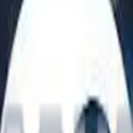
x
,
TopupKuy
siap jadi pilihan terbaik kamu untuk top up Diamond M
ain Mobile Legends, dan tahun ini Moonton kembali membuktikan keser
h kesempatan emas yang sayang untuk dilewatkan.
baru hanya di TopupKuy. Segera top up sekarang juga dan bersiaplah 
Cuma di Topupkuy!