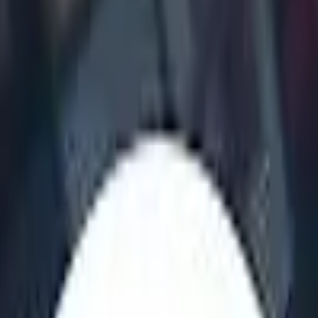
rik lain dengan total nilai hingga 785 Collection Points
. Beberapa 
 Fair ini secara rutin setiap harinya.
kap tentang event ini. Kamu bisa menonton langsung video preview Wi
i TopupKuy!
n Tracker Lucky Draw, tentu kamu butuh
Diamond Mobile Legends
. 