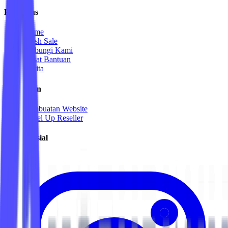
Peta Situs
Game
Flash Sale
Hubungi Kami
Pusat Bantuan
Berita
Kemitraan
Pembuatan Website
Level Up Reseller
Media Sosial