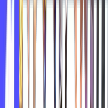
Item kosmetik eksklusif event
Selain itu, pada
8 Januari 2026
, pemain juga bisa mengklaim
Cat
Spriteling Item “Lil’ Dino”
secara gratis melalui event khusus dan
sign-in bulanan.
Season Baru Honor Pass (16 Januari – 9
April 2026)
Honor of Kings juga menghadirkan
Season baru Honor Pass
yang
akan berlangsung dari
16 Januari hingga 9 April 2026
. Seperti
biasa, Honor Pass menawarkan banyak reward menarik, baik versi
gratis maupun premium.
Beberapa skin yang hadir di season ini antara lain:
Skin Cirrus “Mecha Blueprint”
(Gratis dari Honor Pass)
Skin Feyd “Stellar Vigilante”
(Premium Honor Pass)
Skin Dun “Boreas Blade”
(Premium Honor Pass)
Bahkan tanpa membeli versi premium, pemain tetap bisa
mendapatkan skin gratis dan berbagai item penting untuk progres