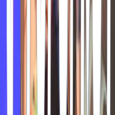
Peta Situs
Game
Flash Sale
Hubungi Kami
Pusat Bantuan
Berita
Kemitraan
Pembuatan Website
Level Up Reseller
Media Sosial