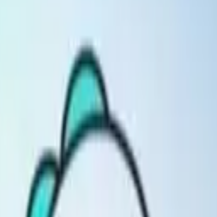
pasi dalam aktivitas spesial.
uansa santai, namun tetap ada hadiah in-game yang bisa didapatkan. Se
ntar pemain selama periode berlangsung.
ingga kesempatan mendapatkan hadiah eksklusif cukup singkat.
sering kali menyembunyikan reward yang cukup berguna untuk progressi
ntai tapi tetap produktif dalam mengembangkan akun.
semua reward bisa diklaim.
ambahan informasi atau bonus dari sesama pemain.
inan item-item tertentu dibutuhkan untuk maksimalin reward.