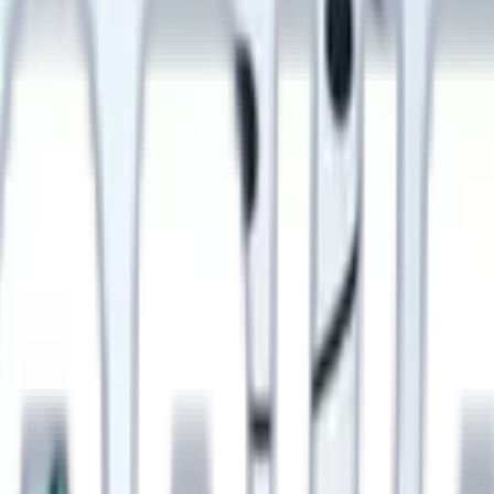
pik Buat Pamer!
opupkuy!
 instan, dengan metode pembayaran terlengkap.