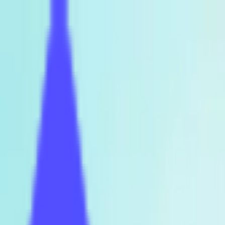
Beranda
/
Berita
23 Sep 2025, 05.06
225x dibaca
Event Spesial MU Origin 2: Mood Senin,
Ditulis oleh Rizky Yudha - TeamKuy
MU Origin 2 kembali menghadirkan event seru untuk para pemain seti
keuntungan in-game. Event ini berlangsung dalam waktu terbatas, jad
Detail Event Mood Senin MU Origin 2
Nama Event:
Mood Senin