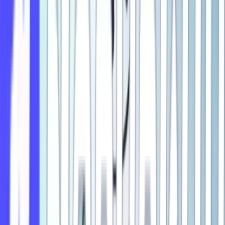
tidak kalah menarik, yaitu
TopupKuy
.
Dengan memilih
TopupKuy
, kamu akan mendapatkan:
Proses top up
cepat dan aman
.
Harga bersaing dengan promo menarik.
Metode pembayaran lengkap termasuk
QRIS
.
Layanan pelanggan yang ramah dan siap membantu.
Jadi, kalau kamu ingin pengalaman top up lebih praktis dan
menguntungkan,
TopupKuy adalah pilihan terbaik selain
Codashop, Unipin, dan Jollymax
.
Update terbaru
King’s Choice
menghadirkan berbagai fitur baru
mulai dari
Master Naga
,
Siege of the Undead
, romansa yang lebih
intim, hingga pembaruan efek
Royal Bloodline
. Semua ini
membuat perjalanan menjadi penguasa kerajaan semakin epik dan
mendalam.
Jangan lupa, untuk mendukung perjalananmu di King’s Choice,
lakukan top up hanya di
TopupKuy
. Dengan layanan cepat, aman,
dan harga kompetitif, TopupKuy siap menjadi mitra terbaik dalam
setiap langkah petualanganmu di dunia kerajaan.