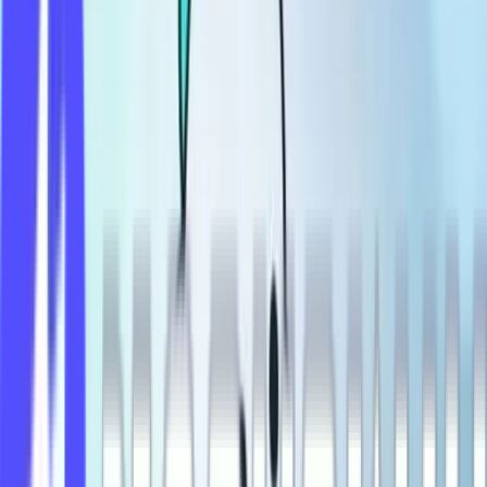
Selain fitur event dan romansa, update kali ini juga membawa
perubahan pada tampilan
Royal Bloodline
. Efek visual diperbarui
agar lebih megah dan imersif, menambah kesan prestisius pada
keturunan kerajaan pemain.
Dengan pembaruan ini, perjalanan sebagai penguasa kerajaan akan
terasa semakin hidup dan berkelas.
Mengapa Harus Ikut Update Ini?
Pembaruan kali ini adalah salah satu yang paling komprehensif
dalam King’s Choice, karena menyentuh berbagai aspek permainan:
petualangan, perang, romansa, hingga estetika visual. Baik pemain
lama maupun baru akan merasakan peningkatan kualitas bermain
yang signifikan.
Dukung Petualanganmu dengan TopupKuy
Untuk memaksimalkan pengalaman bermain King’s Choice, tentu
saja top up menjadi langkah penting agar kamu bisa menikmati
berbagai event, item eksklusif, dan memperkuat kerajaan lebih
cepat.
Selama ini, banyak pemain memilih Codashop, Unipin, atau
Jollymax untuk kebutuhan top up. Namun, kini ada opsi lain yang