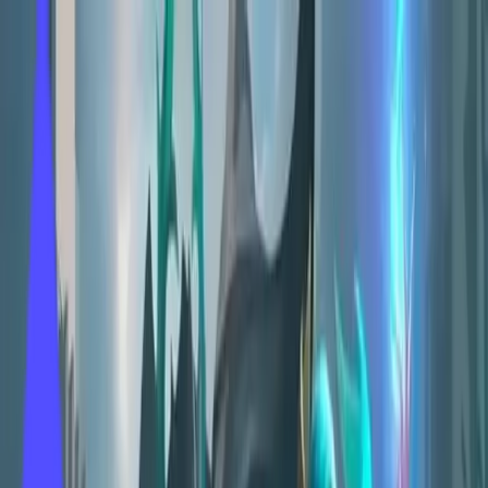
Beranda
/
Berita
04 Jul 2025, 07.45
1201x dibaca
Skin Gratis Lesley "Meowkin Hunter"
Mystic Meow Hadir di Mobile Legends
Mulai 4 Juli 2025!
Ditulis oleh Rizky Yudha - TeamKuy
Mobile Legends kembali menghadirkan kejutan manis untuk para
pemainnya! 💥 Skin terbaru dari seri
Mystic Meow
, yaitu
Lesley
“Meowkin Hunter”
, akan resmi dirilis pada
4 Juli 2025
. Kabar
terbaiknya?
Skin ini bisa kamu dapatkan secara GRATIS
hanya