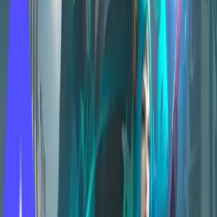
dengan menyelesaikan misi event yang berlangsung hingga
27 Juli
2025
! 🐱✨
🎯 Skin Lesley Mystic Meow: Gratis dan Penuh
Gaya!
Lesley tampil beda kali ini dalam balutan gaya anime bertema
kucing yang menggemaskan. Dalam skin "Meowkin Hunter",
Lesley tampil sebagai
Analyst of Mystic Meow
— cerdas, elegan,
dan tetap mematikan di Land of Dawn. ✨🔫
Skin ini memadukan konsep
mystical anime cat
dengan efek skill
yang stylish dan penuh warna. Dari tampilan visual hingga animasi
serangannya, skin ini cocok banget buat kamu yang suka gaya
kawaii tapi tetap garang saat push rank!
🎮 Cara Mendapatkan Lesley "Meowkin Hunter"
Gratis
Mulai
4 Juli hingga 27 Juli 2025
, kamu bisa mendapatkan skin ini
dengan
ikut event Mystic Meow dan menyelesaikan misi harian
.
Cukup login, main beberapa match, dan kumpulkan item event
untuk ditukar dengan skin Lesley secara gratis.