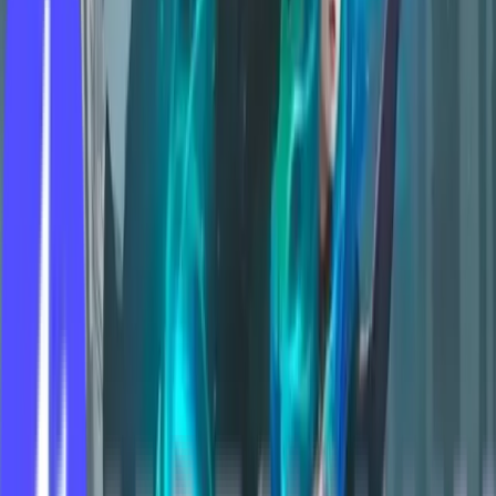
Event ini juga akan hadir dengan
beragam hadiah tambahan
seperti efek recall, border avatar, dan item eksklusif lainnya. Jangan
lewatkan kesempatan emas ini, karena ini adalah skin terakhir dari
seri Mystic Meow yang bisa kamu klaim secara cuma-cuma!
📹 Lihat Trailer Skin Lesley Mystic Meow
Penasaran seperti apa Lesley dengan skin barunya? Yuk tonton
video trailer resminya di sini:
🎬
https://youtu.be/LFeTDKHuNLI
💎 Siap Borong Skin Mystic Meow Lainnya? Top
Up Diamond di TopupKuy!
Kalau kamu mau koleksi skin Mystic Meow lainnya seperti Angela,
Harley, atau Nana dari event sebelumnya, kamu bisa langsung
top
up diamond Mobile Legends di TopupKuy
!
✅ Proses cepat dan aman
✅ Harga ramah dompet
✅ Bonus & promo menarik
✅ Support 24 jam