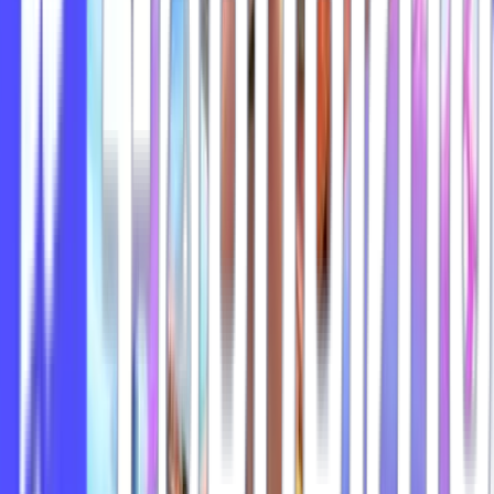
Hero Nana Tersakit 2026: Rahasia Build Item dan
Emblem Auto Mythic!
09 Agu 2026
Nama FF Sad Paling Keren 2026: Bikin Profil Akun
Kamu Makin Estetik!
09 Agu 2026
Tingkat Rank ML Terbaru 2026: Urutan Lengkap
Menuju Mythical Glory!
09 Agu 2026
PP ML Anime Keren HD: Unduh Koleksi Profil
Kece Auto Sultan 2026!
Platform top up game & voucher murah, aman, legal 100%,
transaksi instan, dengan metode pembayaran terlengkap.
Peta Situs