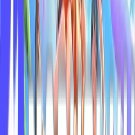
Reaksi Komunitas Pemain
Banyak pemain merasa kecewa karena Tarisland sejatinya masih
memiliki potensi besar untuk berkembang. Beberapa merasa game
ini dihentikan terlalu cepat sebelum sempat mencapai puncak
popularitas. Namun, ada juga yang mengaku tidak terlalu terkejut,
mengingat persaingan ketat di genre MMORPG yang sering
membuat game baru sulit bertahan lama.
Meski begitu, jelas bahwa
penutupan Tarisland meninggalkan
kekosongan bagi penggemar MMORPG fantasi barat
yang
sempat berharap game ini bisa menjadi pesaing kuat di industri
mobile gaming.
Nikmati Game MMORPG Lain dengan
Top Up Mudah di TopupKuy
Bagi para pemain yang merasa kehilangan dengan berakhirnya
Tarisland, masih ada banyak MMORPG lain yang bisa dijelajahi
untuk melanjutkan petualangan seru kalian. Dan tentu saja, untuk
mendukung pengalaman bermain yang maksimal,
top up item dan
mata uang premium
sangat penting.