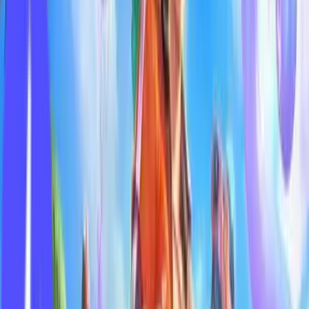
Android maupun iOS dengan pengalaman mulus.
Sayangnya, umur game ini ternyata tidak panjang.
Pengumuman Penutupan Tarisland
Melalui akun resmi X (sebelumnya Twitter), pihak Tarisland
mengumumkan bahwa
server akan ditutup permanen pada 4
November 2025
. Dalam pernyataannya, mereka mengucapkan
terima kasih atas dukungan para pemain dan meminta maaf atas
ketidaknyamanan yang ditimbulkan.
Setelah pengumuman tersebut, pihak developer langsung
menonaktifkan registrasi akun baru serta pembelian dalam
aplikasi
. Meskipun begitu, pemain lama masih dapat menggunakan
item yang sudah mereka miliki dan menikmati sisa waktu bermain
hingga tanggal penutupan.
Sayangnya,
tidak ada versi offline Tarisland yang akan dirilis
,
dan pihak developer juga menegaskan bahwa
tidak akan ada
refund
untuk pembelian yang sudah dilakukan. Namun, pemain
masih bisa menghubungi dukungan pelanggan melalui email:
support@tarisglobal.com
.