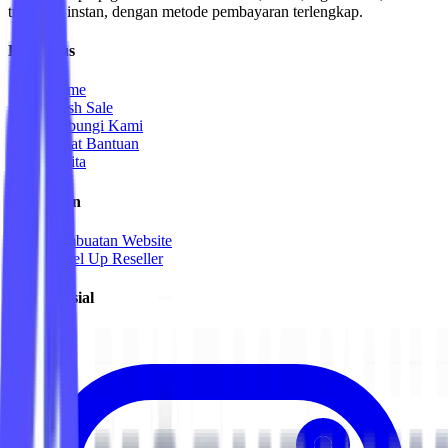
transaksi instan, dengan metode pembayaran terlengkap.
Peta Situs
Game
Flash Sale
Hubungi Kami
Pusat Bantuan
Berita
Kemitraan
Pembuatan Website
Level Up Reseller
Media Sosial