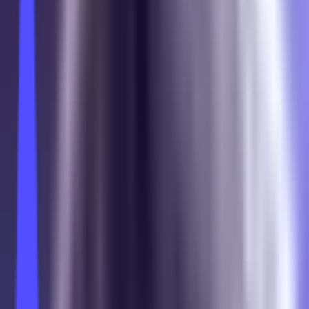
Buat pesanan
Pilih nominal, lengkapi data akun, lalu pilih metode pembayaran.
Top up
Deskripsi
1
Langkah 1
Pilih Nominal
Pilih produk yang ingin kamu top-up
JADE
13
item