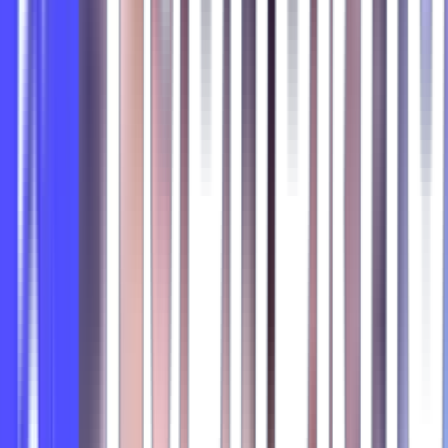
Masukkan nomor WhatsApp aktif (format 08xx...).
Pastikan nomor bisa menerima chat WhatsApp agar notifikasi
pesanan tidak terlewat.
Saya setuju dengan
syarat dan ketentuan
.
3
Langkah 3
Voucher (Opsional)
Gunakan kode voucher publik untuk potongan harga
Pakai voucher
Kode promo & voucher publik — untuk semua pengguna
Pilih
4
Langkah 4