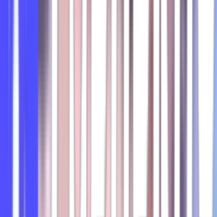
Metode Pembayaran
QRIS, VA bank, e-wallet, gerai ritel & saldo
Lengkapi data akun dan nomor WhatsApp sebelum memilih
pembayaran.
Credits
Credits
Lengkapi data akun dan nomor WhatsApp sebelum memilih
pembayaran.
QRIS
QRIS
Lengkapi data akun dan nomor WhatsApp sebelum memilih
pembayaran.