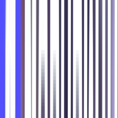
Daily Pack (7 Days)
Package
Rp 379.738
Rp 406.320
+
835
KuyStars
Webpay Gift
Monthly Card
Special
Package
Rp 109.931
Rp 117.626
Rp 54.852
Rp 58.692
+
242
KuyStars
+
121
KuyStars
Battle Pass
Monthly Card (Premium)
Package
Package
Rp 54.852
Rp 58.692
Rp 109.703
Rp 117.382
+
121
KuyStars
+
241
KuyStars