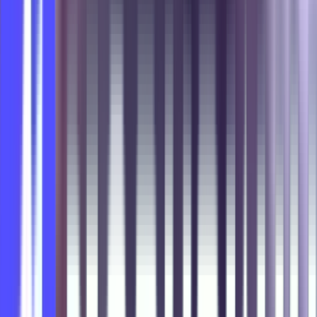
Webpay Gift
Monthly Card
Special
Package
Rp 109.931
Rp 117.626
Rp 54.852
Rp 58.692
+
242
KuyStars
+
121
KuyStars
Battle Pass
Monthly Card (Premium)
Package
Package
Rp 54.852
Rp 58.692
Rp 109.703
Rp 117.382
+
121
KuyStars
+
241
KuyStars