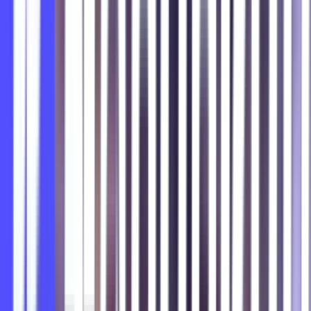
Growth Fund
Webpay Gift
Package
Newbie
Rp 109.703
Rp 117.382
Rp 8.456
Rp 9.048
+
19
KuyStars
+
241
KuyStars
Battle Pass Plus
Newbie Pack
Package
Package
Rp 109.703
Rp 117.382
Rp 8.439
Rp 9.030
+
19
KuyStars
+
241
KuyStars