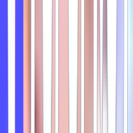
Alfamidi
Lengkapi data akun dan nomor WhatsApp sebelum memilih
pembayaran.
Indogrosir
Lengkapi data akun dan nomor WhatsApp sebelum memilih
pembayaran.
Alfamart
Lengkapi data akun dan nomor WhatsApp sebelum memilih
pembayaran.
Dan+Dan
Lengkapi data akun dan nomor WhatsApp sebelum memilih
pembayaran.
Lawson
Lengkapi data akun dan nomor WhatsApp sebelum memilih
pembayaran.
Superindo
Lengkapi data akun dan nomor WhatsApp sebelum memilih
pembayaran.
Gunakan KuyStars
Saldo: 0 pts