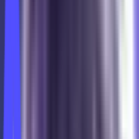
1587 Jade
1852 Jade
1380 + 207 Bonus
1610 + 242 Bonus
Rp 253.688
Rp 271.446
Rp 295.969
Rp 316.687
+
558
KuyStars
+
651
KuyStars
2645 Jade
3703 Jade
2300 + 345 Bonus
3220 + 483 Bonus
Rp 422.813
Rp 452.410
Rp 591.938
Rp 633.374
+
930
KuyStars
+
1.302
KuyStars
5290 Jade
10580 Jade
4600 + 690 Bonus
9200 + 1380 Bonus