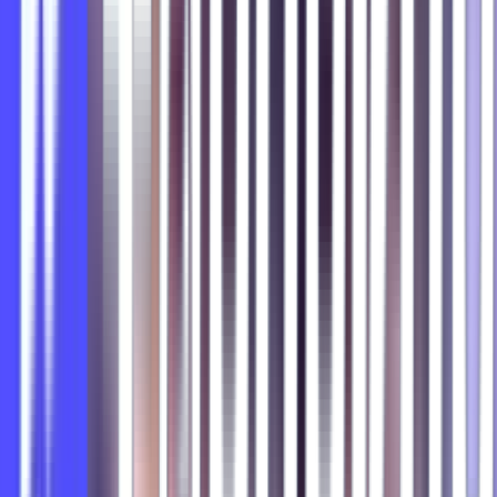
Webpay Gift
Monthly Card (7 Days)
Promotion
Package
Rp 54.966
Rp 58.814
Rp 8.439
Rp 9.030
+
19
KuyStars
+
121
KuyStars
Daily Pack (7 Days)
Package
Rp 379.738
Rp 406.320
+
835
KuyStars
2
Langkah 2
Masukkan detail akun
Isi data game akun dengan benar sebelum melanjutkan pesanan
User ID
Nomor WhatsApp aktif