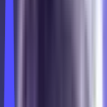
127 Jade
46 Jade
110 + 17 Bonus
40 + 6 Bonus
Rp 21.141
Rp 22.621
Rp 8.456
Rp 9.048
+
19
KuyStars
+
47
KuyStars
265 Jade
529 Jade
230 + 35 Bonus
460 + 69 Bonus
Rp 42.281
Rp 45.241
Rp 84.563
Rp 90.482
+
93
KuyStars
+
186
KuyStars
1058 Jade
1323 Jade
920 + 138 Bonus
1150 + 173 Bonus
Rp 169.125
Rp 180.964
Rp 211.406
Rp 226.204
+
372
KuyStars
+
465
KuyStars